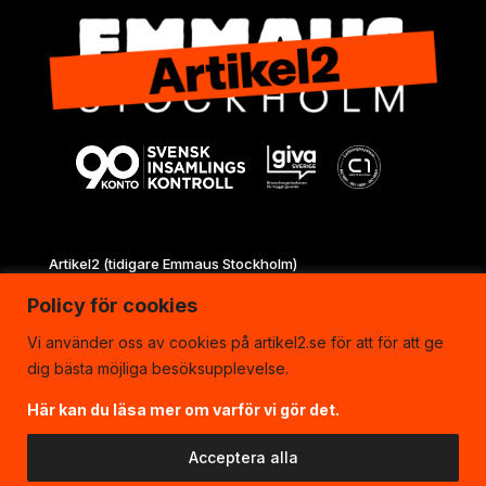
Artikel2 (tidigare Emmaus Stockholm)
Vretensborgsvägen 6
Policy för cookies
126 30 Hägersten
08-744 22 22
Vi använder oss av cookies på artikel2.se för att för att ge
info@artikel2.se
dig bästa möjliga besöksupplevelse.
Här kan du läsa mer om varför vi gör det.




Acceptera alla