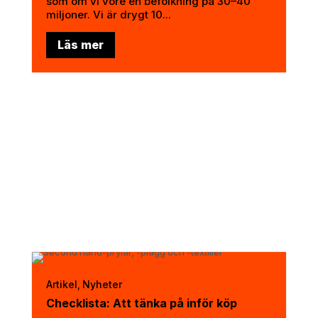
som om vi vore en befolkning på 30–40
miljoner. Vi är drygt 10...
Läs mer
Artikel
Nyheter
,
Checklista: Att tänka på inför köp