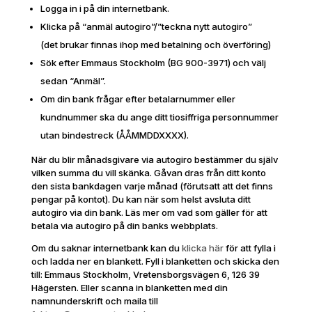
Logga in i på din internetbank.
Klicka på “anmäl autogiro”/”teckna nytt autogiro”
(det brukar finnas ihop med betalning och överföring)
Sök efter Emmaus Stockholm (BG 900-3971) och välj
sedan “Anmäl”.
Om din bank frågar efter betalarnummer eller
kundnummer ska du ange ditt tiosiffriga personnummer
utan bindestreck (ÅÅMMDDXXXX).
När du blir månadsgivare via autogiro bestämmer du själv
vilken summa du vill skänka. Gåvan dras från ditt konto
den sista bankdagen varje månad (förutsatt att det finns
pengar på kontot). Du kan när som helst avsluta ditt
autogiro via din bank. Läs mer om vad som gäller för att
betala via autogiro på din banks webbplats.
Om du saknar internetbank kan du
klicka här
för att fylla i
och ladda ner en blankett. Fyll i blanketten och skicka den
till: Emmaus Stockholm, Vretensborgsvägen 6, 126 39
Hägersten. Eller scanna in blanketten med din
namnunderskrift och maila till