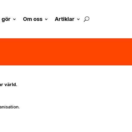
 gör
Om oss
Artiklar
r värld.
anisation.