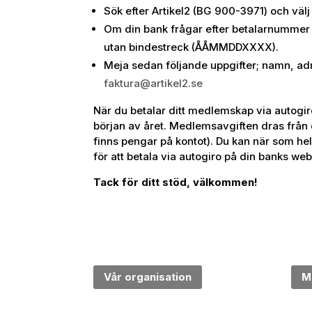
Sök efter Artikel2 (BG 900-3971) och väl
Om din bank frågar efter betalarnummer
utan bindestreck (ÅÅMMDDXXXX).
Meja sedan följande uppgifter; namn, ad
faktura@artikel2.se
När du betalar ditt medlemskap via autogiro 
början av året. Medlemsavgiften dras från 
finns pengar på kontot). Du kan när som hel
för att betala via autogiro på din banks web
Tack för ditt stöd, v
älkommen!
Vår organisation
M