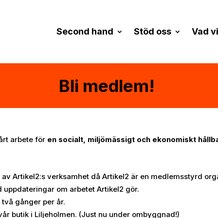
Second hand
Stöd oss
Vad vi
Bli medlem!
årt arbete för
en socialt, miljömässigt och ekonomiskt hållba
n av Artikel2:s verksamhet då Artikel2 är en medlemsstyrd org
 uppdateringar om arbetet Artikel2 gör.
 två gånger per år.
 i vår butik i Liljeholmen. (Just nu under ombyggnad!)