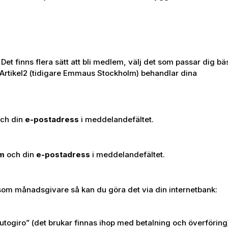
et finns flera sätt att bli medlem, välj det som passar dig bäs
 Artikel2 (tidigare Emmaus Stockholm) behandlar dina
ch din
e-postadress
i meddelandefältet.
em
och din
e-postadress
i meddelandefältet.
gt som månadsgivare så kan du göra det via din internetbank:
autogiro” (det brukar finnas ihop med betalning och överföring