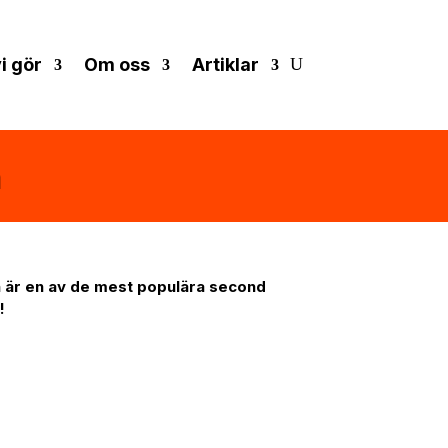
i gör
Om oss
Artiklar
n
en är en av de mest populära second
!