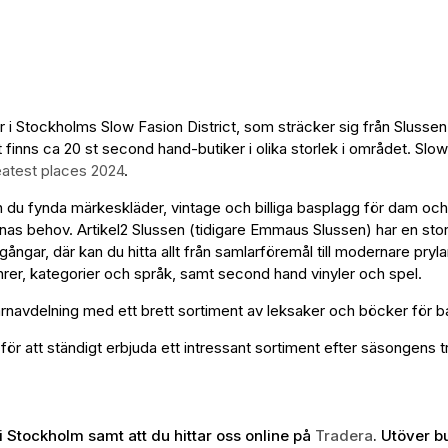
er i Stockholms Slow Fasion District, som sträcker sig från Slusse
 finns ca 20 st second hand-butiker i olika storlek i området. Slow
eatest places 2024
.
kan du fynda märkeskläder, vintage och billiga basplagg för dam och
dernas behov. Artikel2 Slussen (tidigare Emmaus Slussen) har en st
 årgångar, där kan du hitta allt från samlarföremål till modernare pr
er, kategorier och språk, samt second hand vinyler och spel.
avdelning med ett brett sortiment av leksaker och böcker för barn
 för att ständigt erbjuda ett intressant sortiment efter säsongens
i Stockholm samt att du hittar oss online på
Tradera
. Utöver 