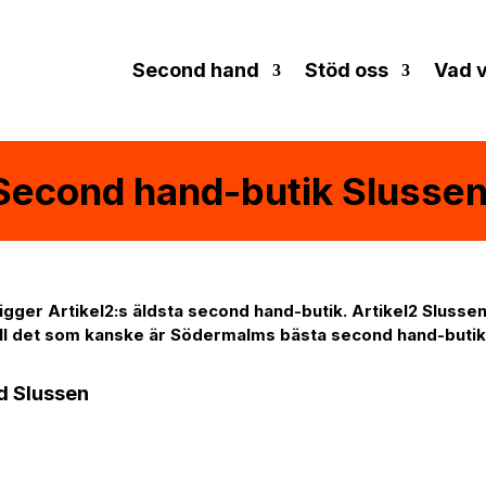
Second hand
Stöd oss
Vad v
Second hand-butik Slusse
igger Artikel2:s äldsta second hand-butik. Artikel2 Sluss
ill det som kanske är Södermalms bästa second hand-butik
d Slussen