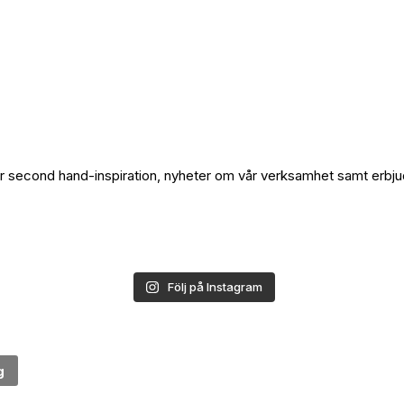
ör second hand-inspiration, nyheter om vår verksamhet samt erbj
Följ på Instagram
g