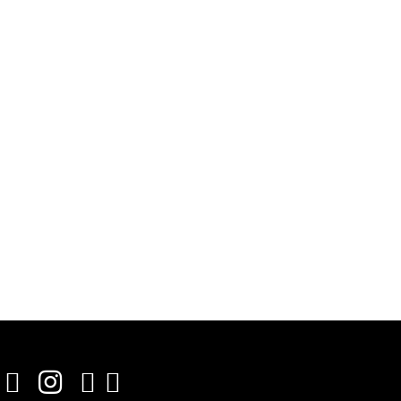



