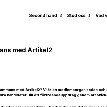
Second hand
Stöd oss
Vad v
mans med Artikel2
illsammans med Artikel2? Vi är en medlemsorganisation oc
andra kandidater, till ett förtroendeuppdrag genom att skick