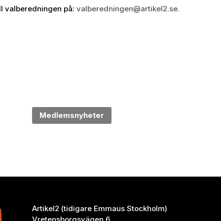
ll valberedningen på:
valberedningen@artikel2.se.
Medlemsnyheter
Artikel2 (tidigare Emmaus Stockholm)
Vretensborgsvägen 6