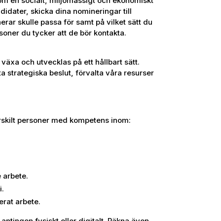
 om en socialt, miljömässigt och ekonomiskt
didater, skicka dina nomineringar till
erar skulle passa för samt på vilket sätt du
soner du tycker att de bör kontakta.
 växa och utvecklas på ett hållbart sätt.
ta strategiska beslut, förvalta våra resurser
 särskilt personer med kompetens inom:
e arbete.
i.
erat arbete.
 antingen fysiskt eller digitalt. Räkna även