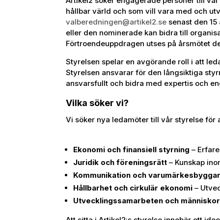
Artikel2 söker engagerade personer till vå
hållbar värld och som vill vara med och utv
valberedningen@artikel2.se
senast den 15 a
eller den nominerade kan bidra till organi
Förtroendeuppdragen utses på årsmötet de
Styrelsen spelar en avgörande roll i att leda
Styrelsen ansvarar för den långsiktiga styrn
ansvarsfullt och bidra med expertis och 
Vilka söker vi?
Vi söker nya ledamöter till vår styrelse för
Ekonomi och finansiell styrning
– Erfare
Juridik och föreningsrätt
– Kunskap inom
Kommunikation och varumärkesbygga
Hållbarhet och cirkulär ekonomi
– Utvec
Utvecklingssamarbeten och människor
Att sitta i Artikel2:s styrelse innebär ett i