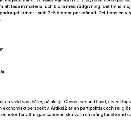
att läsa in material och bidra med rådgivning. Det finns möjli
ppdraget kräver i snitt 3–5 timmar per månad. Det finns en viss f
.
år
 år
 för en värld som håller, på riktigt. Genom second hand, utvecklin
och ekonomiskt perspektiv.
Artikel2 är en partipolitisk och religi
renheter för att organisationen ska vara så mångfacetterad s