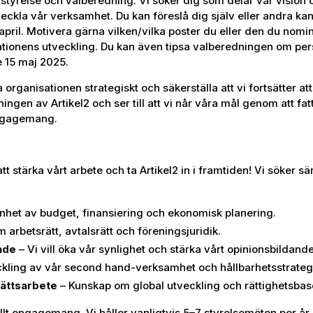
r styrelse och valberedning. Vi söker dig som delar vår vision
eckla vår verksamhet. Du kan föreslå dig själv eller andra kan
pril. Motivera gärna vilken/vilka poster du eller den du nomin
sationens utveckling. Du kan även tipsa valberedningen om per
 15 maj 2025.
 organisationen strategiskt och säkerställa att vi fortsätter att
ingen av Artikel2 och ser till att vi når våra mål genom att fat
engagemang.
 att stärka vårt arbete och ta Artikel2 in i framtiden! Vi söker
nhet av budget, finansiering och ekonomisk planering.
 arbetsrätt, avtalsrätt och föreningsjuridik.
nde
– Vi vill öka vår synlighet och stärka vårt opinionsbildand
kling av vår second hand-verksamhet och hållbarhetsstrateg
ättsarbete
– Kunskap om global utveckling och rättighetsbas
deellt engagemang. Vi håller vanligtvis 5–7 styrelsemöten per år,