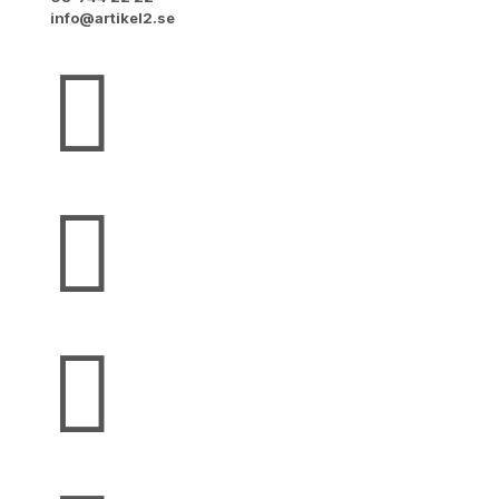
info@artikel2.se


