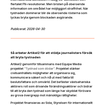
flertalet FN-resolutioner. Men bristen på oberoende
information om området har möjliggjort straffrihet. När
tystnaden dominerar blir de oberoende rösterna som
lyckas bryta igenom blockaden avgörande.
Publicerat: 2026-04-30
Så arbetar Artikel2 för att stödja journalisters försök
att bryta tystnaden
Artikel2 genomför tillsammans med Equipe Media
projektet
“Tystnad som dödar”.
Projektet stärker
civilsamhällets möjligheter att organisera sig,
kommunicera säkert och nå ut med fakta till
beslutsfattare och omvärld. Det befäster västsahariska
aktörers roll som drivande förändringsaktörer och bidrar
till att bryta den tystnad som länge har skyddat förövare
av grova övergrepp mot mänskliga rättigheter.
Projektet finansieras av Sida, Styrelsen för internationellt