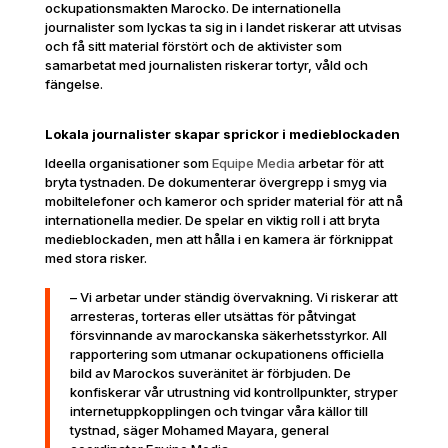
ockupationsmakten Marocko. De internationella
journalister som lyckas ta sig in i landet riskerar att utvisas
och få sitt material förstört och de aktivister som
samarbetat med journalisten riskerar tortyr, våld och
fängelse.
Lokala journalister skapar sprickor i medieblockaden
Ideella organisationer som
Equipe Media
arbetar för att
bryta tystnaden. De dokumenterar övergrepp i smyg via
mobiltelefoner och kameror och sprider material för att nå
internationella medier. De spelar en viktig roll i att bryta
medieblockaden, men att hålla i en kamera är förknippat
med stora risker.
– Vi arbetar under ständig övervakning. Vi riskerar att
arresteras, torteras eller utsättas för påtvingat
försvinnande av marockanska säkerhetsstyrkor. All
rapportering som utmanar ockupationens officiella
bild av Marockos suveränitet är förbjuden. De
konfiskerar vår utrustning vid kontrollpunkter, stryper
internetuppkopplingen och tvingar våra källor till
tystnad, säger Mohamed Mayara, general