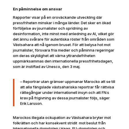
En påminnelse om ansvar
Rapporter visar på en oroväckande utveckling där
pressfriheten minskar i många länder. Det sker en ökad
förföljelse av journalister och spridning av
desinformation, inte minst med anledning av AI, vilket gör
det ännu svårare för autentiska röster från områden som
Västsahara att nå igenom bruset. För att belysa hot mot
journalister, försvara fria medier och påminna regeringar
om deras skyldighet att värna yttrandefriheten
uppmärksammas den internationella pressfrihetsdagen,
som är instiftad av Unesco, den 3 maj.
– Reportrar utan gränser uppmanar Marocko att se till
att alla fängslade västsahariska reportrar får rättvisa
rättegångar under internationell insyn och att FN:s
krav på frigivning av dessa journalister följs, säger
Erik Larsson.
Marockos illegala ockupation av Västsahara bryter mot
folkrätten och har konsekvent stridit mot beslut från
Internationella domstolen i Haag, EU-domstolen och