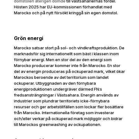
domstolen återigen dömde
till västsahariernas fördel.
Hösten 2025 har EU-kommissionen förhandlat med
Marocko och på nytt försökt kringgå sin egen domstol.
Grön energi
Marocko satsar stort på sol- och vindkraftsproduktion. De
marknadsför sig internationellt som bäst i klassen inom
förnybar energi. Men en stor del av den energi som
Marocko producerar kommer inte från Marocko. En stor
del av energin produceras på ockuperad mark, vilket ökar
Marockos beroende av det territorium som landet
ockuperar. Utbyggnaden av den förnybara
energiproduktionen undergräver därmed FN:s
fredsansträngningar i Västsahara. Energin används av
industrier som plundrar territoriets icke-förnybara
resurser och ger arbetstillfällen som lockar fler bosättare
från Marocko. Internationella företag som investerar
och/eller verkar på ockuperad mark möjliggör och bidrar
till Marockos greenwashing av ockupationen.