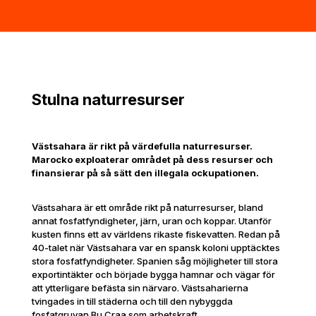
Stulna naturresurser
Västsahara är rikt på värdefulla naturresurser.
Marocko exploaterar området på dess resurser och
finansierar på så sätt den illegala ockupationen.
Västsahara är ett område rikt på naturresurser, bland
annat fosfatfyndigheter, järn, uran och koppar. Utanför
kusten finns ett av världens rikaste fiskevatten. Redan på
40-talet när Västsahara var en spansk koloni upptäcktes
stora fosfatfyndigheter. Spanien såg möjligheter till stora
exportintäkter och började bygga hamnar och vägar för
att ytterligare befästa sin närvaro. Västsaharierna
tvingades in till städerna och till den nybyggda
fosfatgruvan Bu Craa som arbetskraft.