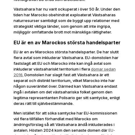
Västsahara har nu varit ockuperat i över 50 år. Under den
tiden har Marocko obehindrat exploaterat Västsaharas
naturresurser samtidigt som de byggt upp relationer med
strategiskt viktiga länder, som genom att inte ingripa,
möjliggör omfattande brott mot mänskliga rättigheter.
EU är en av Marockos största handelsparter
EU är en av Marockos största handelsparter. De har slutit
flera avtal som inkluderar Västsahara.
EU-domstolen har
fastslagit att EU och Marocko inte kan ingå avtal som
inkluderar västsahariskt territorium i flera
domar sedan
2016.
Domstolen har slagit fast att Västsahara är ett
separat och distinkt territorium, vilket Marocko inte har
någon suveränitet över. Därmed kan Västsahara endast
ingå i avtalen om det västsahariska folket genom den
legitima representanten Polisario ger sitt samtycke, enligt
deras rätt till självbestämmande.
Men istället för att söka samtycke har EU-kommissionen
vid flera tillfällen förhandlat med Marocko om
ändringsförslag så att Västsahara ändå inkluderades i
avtalen.
Hösten 2024 kom den senaste domen där
EU-