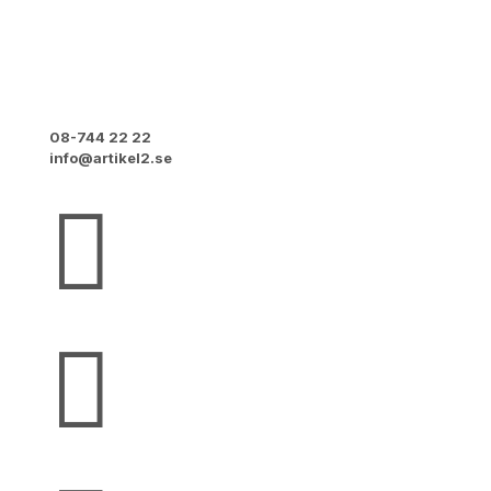
Artikel2 (tidigare Emmaus Stockholm)
Vretensborgsvägen 6
126 30 Hägersten
08-744 22 22
info@artikel2.se

