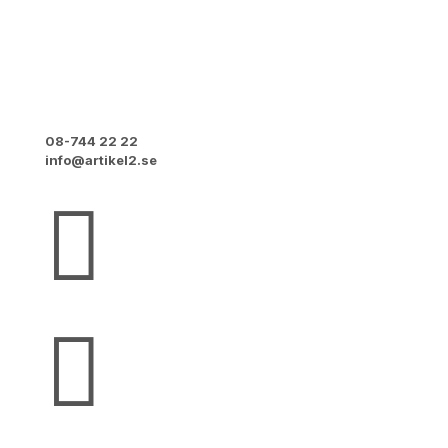
Artikel2 (tidigare Emmaus Stockholm)
Vretensborgsvägen 6
126 30 Hägersten
08-744 22 22
info@artikel2.se

