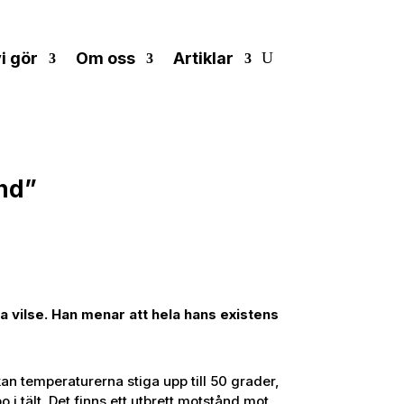
i gör
Om oss
Artiklar
ånd”
a vilse. Han menar att hela hans existens
an temperaturerna stiga upp till 50 grader,
 i tält. Det finns ett utbrett motstånd mot