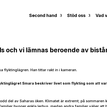
Second hand
Stöd oss
Vad v
äls och vi lämnas beroende av bist
yktinglägret Smara beskriver livet som flykting som att var
ebodd del av Saharas öken. Klimatet är extremt; på sommaren k
amiljer bygger enkla lerhus, medan andra familjer väljer att bo