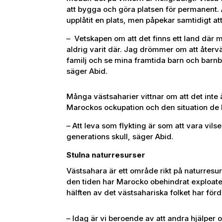
att bygga och göra platsen för permanent. 
upplåtit en plats, men påpekar samtidigt att
– Vetskapen om att det finns ett land där m
aldrig varit där. Jag drömmer om att återvä
familj och se mina framtida barn och barnb
säger Abid.
Många västsaharier vittnar om att det inte är
Marockos ockupation och den situation de b
– Att leva som flykting är som att vara vilse
generations skull, säger Abid.
Stulna naturresurser
Västsahara är ett område rikt på naturresurs
den tiden har Marocko obehindrat exploater
hälften av det västsahariska folket har förd
– Idag är vi beroende av att andra hjälper os