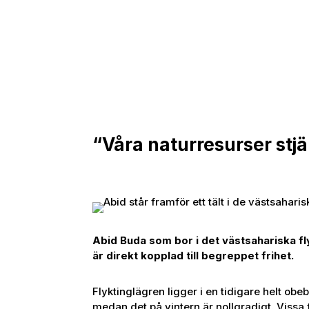
“Våra naturresurser stj
Abid Buda som bor i det västsahariska fl
är direkt kopplad till begreppet frihet.
Flyktinglägren ligger i en tidigare helt ob
medan det på vintern är nollgradigt. Vissa f