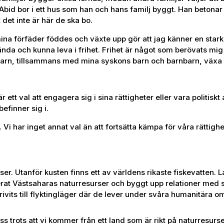
Abid bor i ett hus som han och hans familj byggt. Han betona
 det inte är här de ska bo.
ina förfäder föddes och växte upp gör att jag känner en stark a
nda och kunna leva i frihet. Frihet är något som berövats mig
arn, tillsammans med mina syskons barn och barnbarn, växa upp 
 ett val att engagera sig i sina rättigheter eller vara politiskt
efinner sig i.
. Vi har inget annat val än att fortsätta kämpa för våra rättighe
er. Utanför kusten finns ett av världens rikaste fiskevatten. L
at Västsaharas naturresurser och byggt upp relationer med st
rivits till flyktingläger där de lever under svåra humanitära 
s trots att vi kommer från ett land som är rikt på naturresurser