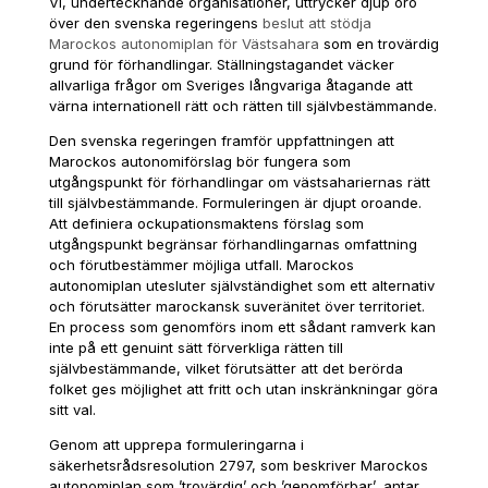
Vi, undertecknande organisationer, uttrycker djup oro
över den svenska regeringens
beslut att stödja
Marockos autonomiplan för Västsahara
som en trovärdig
grund för förhandlingar. Ställningstagandet väcker
allvarliga frågor om Sveriges långvariga åtagande att
värna internationell rätt och rätten till självbestämmande.
Den svenska regeringen framför uppfattningen att
Marockos autonomiförslag bör fungera som
utgångspunkt för förhandlingar om västsahariernas rätt
till självbestämmande. Formuleringen är djupt oroande.
Att definiera ockupationsmaktens förslag som
utgångspunkt begränsar förhandlingarnas omfattning
och förutbestämmer möjliga utfall. Marockos
autonomiplan utesluter självständighet som ett alternativ
och förutsätter marockansk suveränitet över territoriet.
En process som genomförs inom ett sådant ramverk kan
inte på ett genuint sätt förverkliga rätten till
självbestämmande, vilket förutsätter att det berörda
folket ges möjlighet att fritt och utan inskränkningar göra
sitt val.
Genom att upprepa formuleringarna i
säkerhetsrådsresolution 2797, som beskriver Marockos
autonomiplan som ’trovärdig’ och ’genomförbar’, antar