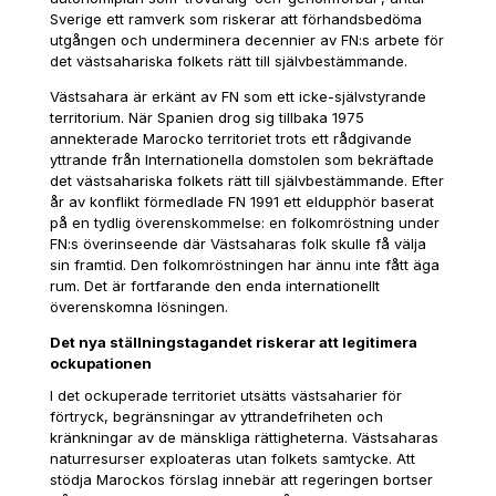
Sverige ett ramverk som riskerar att förhandsbedöma
utgången och underminera decennier av FN:s arbete för
det västsahariska folkets rätt till självbestämmande.
Västsahara är erkänt av FN som ett icke-självstyrande
territorium. När Spanien drog sig tillbaka 1975
annekterade Marocko territoriet trots ett rådgivande
yttrande från Internationella domstolen som bekräftade
det västsahariska folkets rätt till självbestämmande. Efter
år av konflikt förmedlade FN 1991 ett eldupphör baserat
på en tydlig överenskommelse: en folkomröstning under
FN:s överinseende där Västsaharas folk skulle få välja
sin framtid. Den folkomröstningen har ännu inte fått äga
rum. Det är fortfarande den enda internationellt
överenskomna lösningen.
Det nya ställningstagandet riskerar att legitimera
ockupationen
I det ockuperade territoriet utsätts västsaharier för
förtryck, begränsningar av yttrandefriheten och
kränkningar av de mänskliga rättigheterna. Västsaharas
naturresurser exploateras utan folkets samtycke. Att
stödja Marockos förslag innebär att regeringen bortser