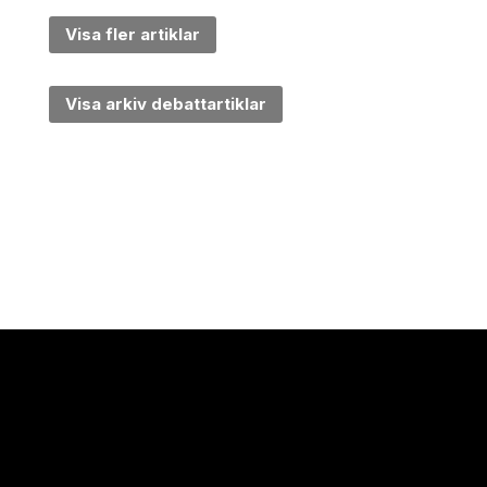
Visa fler artiklar
Visa arkiv debattartiklar