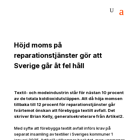
Höjd moms på
reparationstjänster gör att
Sverige går åt fel håll
Textil- och modeindustrin står för nästan 10 procent
av de totala koldioxidutsläppen. Att då höja momsen
tillbaka till 12 procent för reparationstjänster går
tvärtemot önskan att förebygga textilt avfall. Det
skriver Brian Kelly, generalsekreterare från Artikel2.
Med syfte att förebygga textilt avfall införs krav på
separat insamling av textilier i Sveriges kommuner 1
januari 2025. Artikel2 välkomnar beslutet, men uppmanar