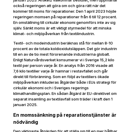
också regeringen att göra om och göra rätt när det
kommer till moms för reparationer. Den 1 april 2023 höjde
regeringen momsen på reparationer från 6 till 12 procent.
En omställning till cirkulär ekonomi genomförs inte av sig
själv. Sänkt moms är ett viktigt styrmedel för att minska
klimat- och miljöpåverkan från textilindustrin.
Textil- och modeindustrin beräknas stå för mellan 8-10
procent av de totala koldioxidutsläppen. Det gör industrin
till en av de tio mest förorenande industrierna globalt.
Enligt Naturvårdsverket konsumerar vi i Sverige 15,2 kilo
textil per person varje år. En analys från 2016 visade att
7,6 kilo textilier varje år hamnar i restavfallet och går
direkt till förbränning. Som en följd av textiliers ökade
miljöpåverkan inkluderas åtgärder både i EUs strategi för
cirkulär ekonomi och i Sveriges regerings
klimathandlingsplan. En sådan åtgärd är EU-direktivet om
separat insamling av textilavfall som träder i kraft den 1
januari 2025.
En momssänkning på reparationstjänster är
nödvändig
Den viktigaste åtgärden för att ställa om till en mer hållbar