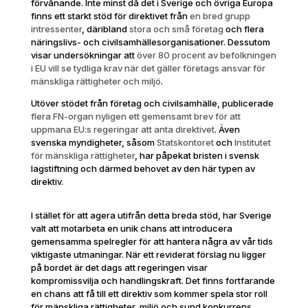
förvånande. Inte minst då det i Sverige och övriga Europa
finns ett starkt stöd för direktivet från
en bred grupp
intressenter
, däribland
stora och små företag
och flera
näringslivs- och civilsamhällesorganisationer. Dessutom
visar undersökningar att
över 80 procent av befolkningen
i EU vill se tydliga krav när det gäller företags ansvar för
mänskliga rättigheter och miljö
.
Utöver stödet från företag och civilsamhälle, publicerade
flera FN-organ nyligen ett gemensamt brev för att
uppmana EU:s regeringar att anta direktivet
. Även
svenska myndigheter, såsom
Statskontoret
och
Institutet
för mänskliga rättigheter
, har påpekat bristen i svensk
lagstiftning och därmed behovet av den här typen av
direktiv.
I stället för att agera utifrån detta breda stöd, har Sverige
valt att motarbeta en unik chans att introducera
gemensamma spelregler för att hantera några av vår tids
viktigaste utmaningar. När ett reviderat förslag nu ligger
på bordet är det dags att regeringen visar
kompromissvilja och handlingskraft. Det finns fortfarande
en chans att få till ett direktiv som kommer spela stor roll
för mänskliga rättigheter, miljö och sund konkurrens