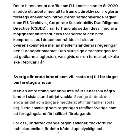
Det är bland annat därför som EU-kommissionen år 2020
inledde ett arbete med att ta fram ett direktiv som reglerar
företags ansvar och introducerar harmoniserade regler
inom EU. Direktivet, Corporate Sustainability Due Diligence
Directive (CSDDD), har förhandlats sedan dess, med alla
möjligheter att introducera förändringar och hitta
kompromisser. I december nåddes till slut en
överenskommelse mellan medlemsländernas regeringar
och Europaparlamentet. Den slutgiltiga omröstningen för
att godkänna lagtexten, vanligtvis en ren formalitet, skulle
ske i februari i år.
Sverige är enda landet som vill rösta nej till förslaget
om företags ansvar
Men en omröstning har ännu inte hållits eftersom några
länder i sista stund börjat vackla.
Sverige är dock det
enda landet som tidigare meddelat att man tänker rösta
nej
. Detta samtidigt som regeringen utmålar Sverige som
ett föregångsland för hållbart företagande.
För oss, undertecknande organisationer, fackförbund
och akademiker, är detta både djupt olyckligt och