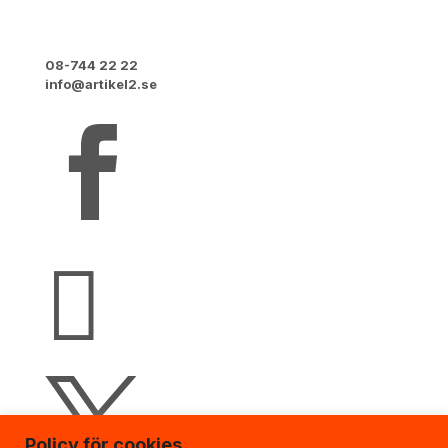
Vretensborgsvägen 6
126 30 Hägersten
08-744 22 22
info@artikel2.se



Policy för cookies